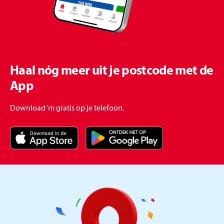
Haal nóg meer uit je postcode met de
App
Download ‘m gratis op je telefoon.