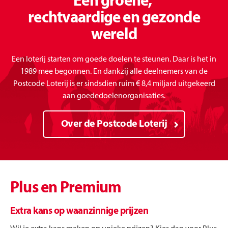
Een groene,
rechtvaardige en gezonde
wereld
Een loterij starten om goede doelen te steunen. Daar is het in
1989 mee begonnen. En dankzij alle deelnemers van de
Postcode Loterij is er sindsdien ruim € 8,4 miljard uitgekeerd
aan goededoelenorganisaties.
Over de Postcode Loterij
Plus en Premium
Extra kans op waanzinnige prijzen