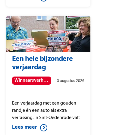
beschutte plekjes om uit te rusten.
Goed nieuws: met een paar simpele
tips help jij ze echt vooruit.
Een hele bijzondere
verjaardag
Winnaarsverhalen
3 augustus 2026
Een verjaardag met een gouden
randje én een auto als extra
verrassing. In Sint-Oedenrode valt
de PostcodeStraatprijs op postcode
Lees meer
5491 KS en dat maakt de dag voor