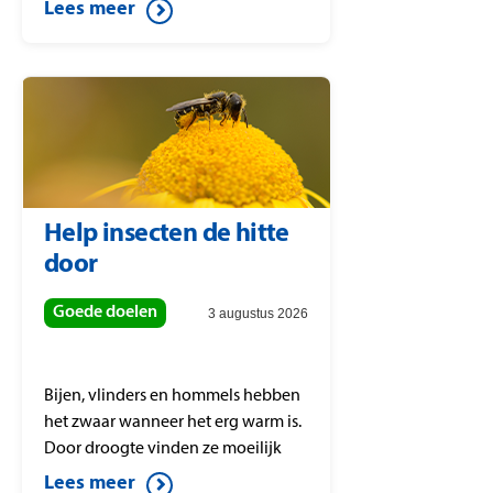
PostcodeStraatprijs gevallen op
Lees meer
postcode 1695 HJ en dat zorgt voor
veel blije gezichten.
Help insecten de hitte
door
Goede doelen
3 augustus 2026
Bijen, vlinders en hommels hebben
het zwaar wanneer het erg warm is.
Door droogte vinden ze moeilijk
water en nectar. En ze zoeken
Lees meer