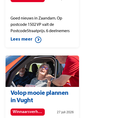
Goed nieuws in Zaandam. Op
postcode 1502 VP valt de
PostcodeStraatprijs. 6 deelnemers
winnen elk € 25.000,- per lot.
Lees meer
Volop mooie plannen
in Vught
Winnaarsverhalen
27 juli 2026