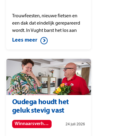
Trouwfeesten, nieuwe fietsen en
een dak dat eindelijk gerepareerd
wordt. In Vught barst het los aan
plannen, want de
Lees meer
PostcodeStraatprijs is gevallen op
postcode 5262 XC.
Oudega houdt het
geluk stevig vast
Winnaarsverhalen
24 juli 2026