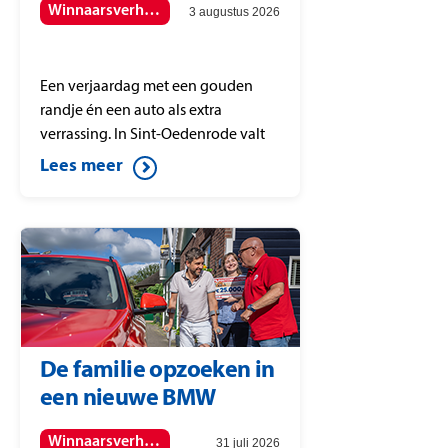
Winnaarsverhalen
3 augustus 2026
Een verjaardag met een gouden
randje én een auto als extra
verrassing. In Sint-Oedenrode valt
de PostcodeStraatprijs op postcode
Lees meer
5491 KS en dat maakt de dag voor
de winnaars onvergetelijk.
De familie opzoeken in
een nieuwe BMW
Winnaarsverhalen
31 juli 2026