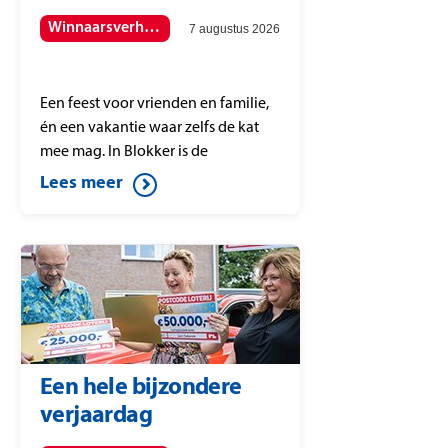
Winnaarsverhalen
7 augustus 2026
Een feest voor vrienden en familie,
én een vakantie waar zelfs de kat
mee mag. In Blokker is de
PostcodeStraatprijs gevallen op
Lees meer
postcode 1695 HJ en dat zorgt voor
veel blije gezichten.
Een hele bijzondere
verjaardag