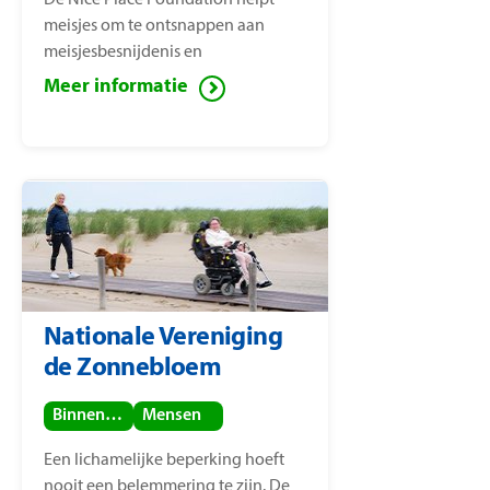
De Nice Place Foundation helpt
meisjes om te ontsnappen aan
meisjesbesnijdenis en
kindhuwelijken. De stichting is
Meer informatie
opgericht door
mensenrechtenactiviste Nice
Nailantei Leng’ete.
Nationale Vereniging
de Zonnebloem
Binnenland
Mensen
Een lichamelijke beperking hoeft
nooit een belemmering te zijn. De