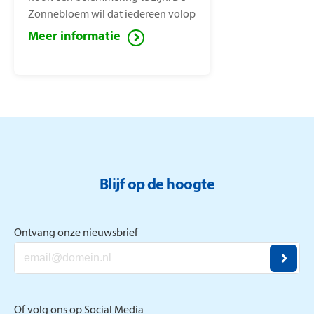
Zonnebloem wil dat iedereen volop
van het leven kan genieten, ook
Meer informatie
mensen met een lichamelijke
beperking. Voor deze mensen zet de
Zonnebloem zich in ter
vermindering van sociaal isolement.
Blijf op de hoogte
Ontvang onze nieuwsbrief
Of volg ons op Social Media