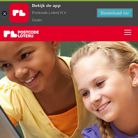
Bekijk de app
Download nu
Postcode Loterij N.V.
Gratis