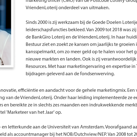
marketing officer (CMO) van de Postcode Lottery Group
VriendenLoterij onderdeel van uitmaken.
Sinds 2000 is zij werkzaam bij de Goede Doelen Loterijen
leiderschapsfuncties bekleed. Van 2009 tot 2018 was zij
de BankGiro Loterij en de VriendenLoterij. In haar huidi
Bestuur ziet en zoekt ze kansen om jaarlijks te groeien
kansspelmarkt, om zo meer geld op te halen voor het go
nieuwe markten en landen. Ook is zij verantwoordelijk
Resources. Met haar marketingervaring en expertise in 
bijdragen geleverd aan de fondsenwerving.
nnovatie, efficiëntie en aandacht voor de gehele marketingmix. Een
ering van de VriendenLoterij. Onder haar leiding implementeerde ze 
ers en bereikte ze in slechts zes maanden een indrukwekkende mer
itel 'Marketeer van het Jaar' op.
en letterkunde aan de Universiteit van Amsterdam. Voorafgaand aan 
reld als accountmanager bij het NOB/Dutchview/NEP. Van 2008 tot 20