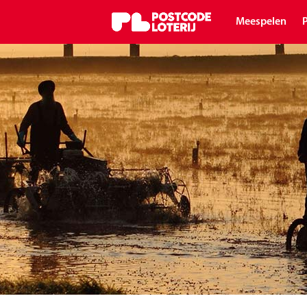
Meespelen
P