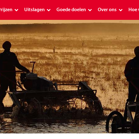
rijzen
Uitslagen
Goede doelen
Over ons
Hoe 
Prijzen
Uitslagen
Goede doelen
Over ons
Hoe
Premium
Uitslag PostcodeKanjer 1 januari 2026
Schenkingen 2026
Geschiedenis
Ap
Plus
Premium uitslagen
Alle goede doelen
Postcode Loterij o
De 
Plus uitslagen
Planetpostcode.nl
Onze ambassadeu
Plu
Postcode Loterij Miljoenenjacht
Aanvraag indienen
Verantwoord mee
Hoe
Overige uitslagen
Postcode Loterij Buurtfonds
Over de loterijmar
Pos