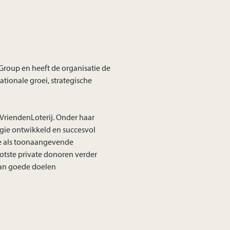
Group en heeft de organisatie de
ationale groei, strategische
VriendenLoterij. Onder haar
egie ontwikkeld en succesvol
ie als toonaangevende
ootste private donoren verder
 aan goede doelen