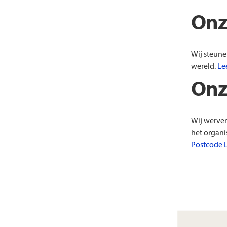
Onz
Wij steune
wereld.
Le
Onz
Wij werve
het organi
Postcode 