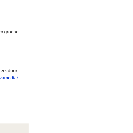
rdeelgids
kkingsdata
en groene
erk door
ovamedia/