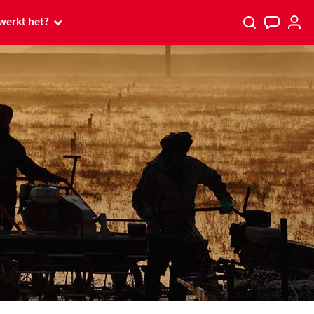
werkt het?
 werkt het?
p
p tv
PostcodeKanjer
rs
s en Premium
spelen
 ontvang ik mijn prijs?
kt
tcode Loterij Miljoenenjacht