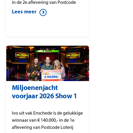
in de 2e aflevering van Postcode
Loterij Miljoenenjacht. Marc speelt
Lees meer
alle kandidaten weg en wint dit
mooie bedrag in het bekende
‘Gouden Koffer Spel’.
Miljoenenjacht
voorjaar 2026 Show 1
Ivo uit vak Enschede is de gelukkige
winnaar van € 140.000,- in de 1e
aflevering van Postcode Loterij