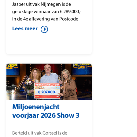
Jasper uit vak Nijmegen is de
gelukkige winnaar van € 289.000,-
in de 4e aflevering van Postcode
Loterij Miljoenenjacht. Jasper speelt
Lees meer
alle kandidaten weg en wint dit
mooie bedrag in het bekende
‘Gouden Koffer Spel’.
Miljoenenjacht
voorjaar 2026 Show 3
Berteld uit vak Gorssel is de