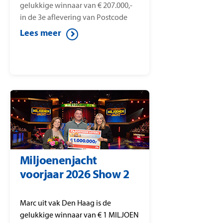
gelukkige winnaar van € 207.000,-
in de 3e aflevering van Postcode
Loterij Miljoenenjacht. Berteld
Lees meer
speelt alle kandidaten weg en wint
dit mooie bedrag in het bekende
‘Gouden Koffer Spel’.
Miljoenenjacht
voorjaar 2026 Show 2
Marc uit vak Den Haag is de
gelukkige winnaar van € 1 MILJOEN