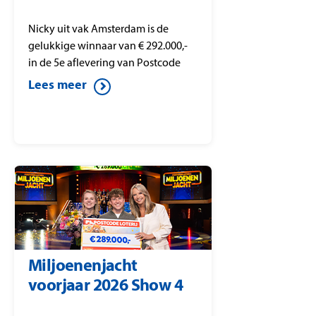
Nicky uit vak Amsterdam is de
gelukkige winnaar van € 292.000,-
in de 5e aflevering van Postcode
Loterij Miljoenenjacht. Nicky speelt
Lees meer
alle kandidaten weg en wint dit
mooie bedrag in het bekende
‘Gouden Koffer Spel’.
Miljoenenjacht
voorjaar 2026 Show 4