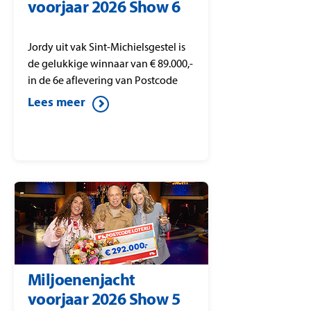
voorjaar 2026 Show 6
Jordy uit vak Sint-Michielsgestel is
de gelukkige winnaar van € 89.000,-
in de 6e aflevering van Postcode
Loterij Miljoenenjacht. Jordy speelt
Lees meer
alle kandidaten weg en wint dit
mooie bedrag in het bekende
‘Gouden Koffer Spel’.
Miljoenenjacht
voorjaar 2026 Show 5