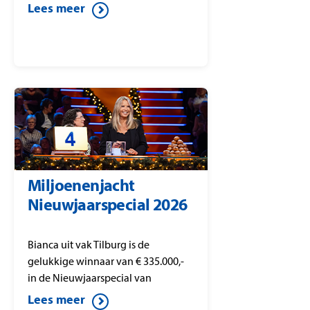
Miljoenenjacht. Ivo speelt alle
Lees meer
kandidaten weg en wint dit mooie
bedrag in het bekende ‘Gouden
Koffer Spel’.
Miljoenenjacht
Nieuwjaarspecial 2026
Bianca uit vak Tilburg is de
gelukkige winnaar van € 335.000,-
in de Nieuwjaarspecial van
Postcode Loterij Miljoenenjacht.
Lees meer