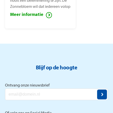
nooit een belemmering te zijn. De
Zonnebloem wil dat iedereen volop
van het leven kan genieten, ook
Meer informatie
mensen met een lichamelijke
beperking. Voor deze mensen zet de
Zonnebloem zich in ter
vermindering van sociaal isolement.
Blijf op de hoogte
Ontvang onze nieuwsbrief