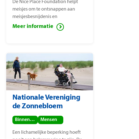
De Nice Place Foundation helpt
meisjes om te ontsnappen aan
meisjesbesnijdenis en
kindhuwelijken. De stichting is
Meer informatie
opgericht door
mensenrechtenactiviste Nice
Nailantei Leng’ete.
Nationale Vereniging
de Zonnebloem
Binnenland
Mensen
Een lichamelijke beperking hoeft