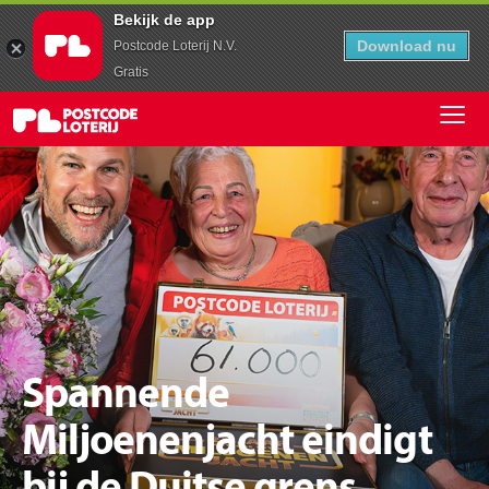
Bekijk de app
Download nu
Postcode Loterij N.V.
Gratis
Spannende
Miljoenenjacht eindigt