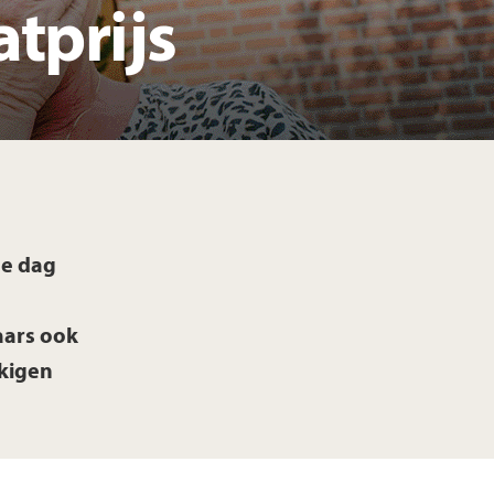
tprijs
rdeelgids
kkingsdata
de dag
aars ook
kigen