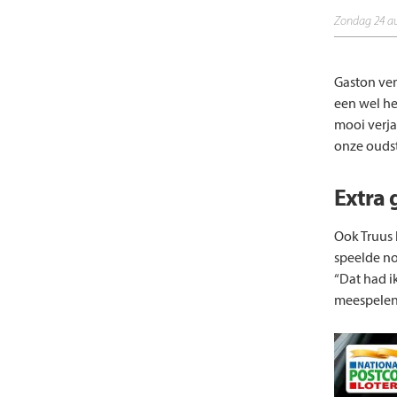
zondag 24 a
Gaston ver
een wel he
mooi verja
onze oudst
Extra 
Ook Truus 
speelde no
“Dat had i
meespelen