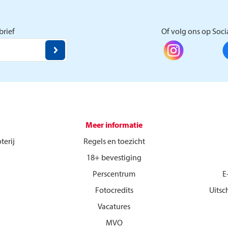
rief
Of volg ons op Soci
Meer informatie
terij
Regels en toezicht
18+ bevestiging
Perscentrum
E
Fotocredits
Uitsc
Vacatures
MVO