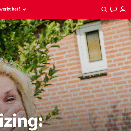
werkt het?
 werkt het?
p
p tv
PostcodeKanjer
rs
s en Premium
spelen
 ontvang ik mijn prijs?
izing:
kt
tcode Loterij Miljoenenjacht