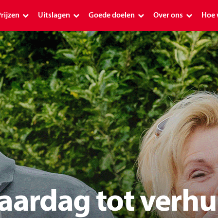
rijzen
Uitslagen
Goede doelen
Over ons
Hoe 
Prijzen
Uitslagen
Goede doelen
Over ons
Hoe
Premium
Uitslag PostcodeKanjer 1 januari 2026
Schenkingen 2026
Geschiedenis
Ap
Plus
Premium uitslagen
Alle goede doelen
Postcode Loterij o
De 
Plus uitslagen
Planetpostcode.nl
Onze ambassadeu
Plu
Postcode Loterij Miljoenenjacht
Aanvraag indienen
Verantwoord mee
Hoe
aardag tot verhu
Overige uitslagen
Postcode Loterij Buurtfonds
Over de loterijmar
Pos