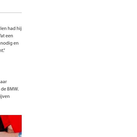
len had hij
Wat een
 nodig en
t.”
maar
n de BMW.
ijven