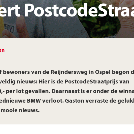
ert PostcodeStraa
Laatste nieuws
Voo
Vacatures
Tre
en
jf bewoners van de Reijndersweg in Ospel begon 
eldig nieuws: Hier is de
PostcodeStraatprijs van
,- per lot
gevallen. Daarnaast is er onder de winn
oednieuwe
BMW
verloot.
Gaston
verraste de geluk
 mooie nieuws.