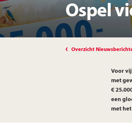
Ospel vi
Overzicht Nieuwsbericht
Voor vi
met gew
€ 25.000
een gl
met het