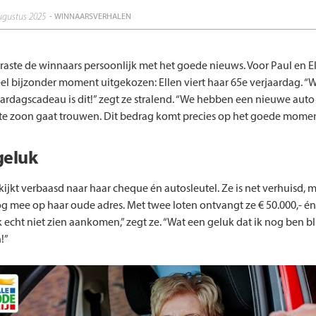
ugustus 2025
- WINNAARSVERHALEN
raste de winnaars persoonlijk met het goede nieuws. Voor Paul en El
el bijzonder moment uitgekozen: Ellen viert haar 65e verjaardag. “
ardagscadeau is dit!” zegt ze stralend. “We hebben een nieuwe auto
e zoon gaat trouwen. Dit bedrag komt precies op het goede momen
geluk
kijkt verbaasd naar haar cheque én autosleutel. Ze is net verhuisd, 
g mee op haar oude adres. Met twee loten ontvangt ze € 50.000,- é
k echt niet zien aankomen,” zegt ze. “Wat een geluk dat ik nog ben bl
!”