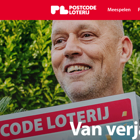
Meespelen
P
Van verj