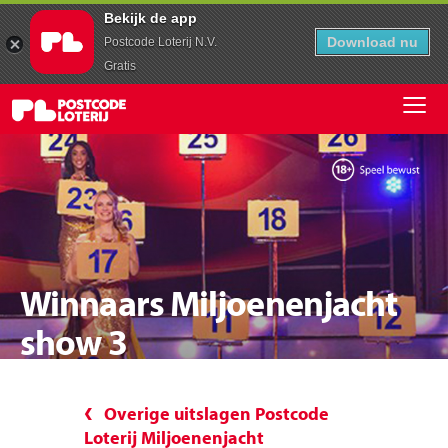
Bekijk de app
Download nu
Postcode Loterij N.V.
Gratis
Winnaars Miljoenenjacht
show 3
Overige uitslagen Postcode
Loterij Miljoenenjacht