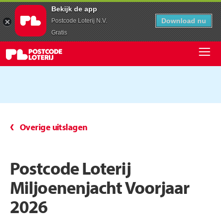
Bekijk de app
Download nu
Postcode Loterij N.V.
Gratis
Overige uitslagen
Postcode Loterij
Miljoenenjacht Voorjaar
2026