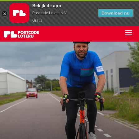
Bekijk de app
Download nu
Postcode Loterij N.V.
Gratis