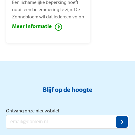
Een lichamelijke beperking hoeft
nooit een belemmering te zijn. De
Zonnebloem wil dat iedereen volop
van het leven kan genieten, ook
Meer informatie
mensen met een lichamelijke
beperking. Voor deze mensen zet de
Zonnebloem zich in ter
vermindering van sociaal isolement.
Blijf op de hoogte
Ontvang onze nieuwsbrief