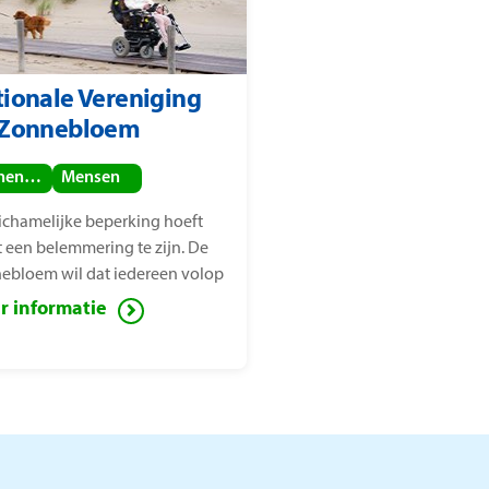
ionale Vereniging
 Zonnebloem
Binnenland
Mensen
lichamelijke beperking hoeft
t een belemmering te zijn. De
ebloem wil dat iedereen volop
het leven kan genieten, ook
r informatie
en met een lichamelijke
rking. Voor deze mensen zet de
ebloem zich in ter
indering van sociaal isolement.