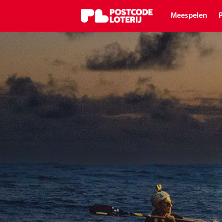
Meespelen
P