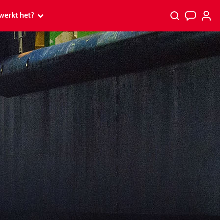
werkt het?
 werkt het?
p
p tv
PostcodeKanjer
rs
s en Premium
spelen
 ontvang ik mijn prijs?
kt
tcode Loterij Miljoenenjacht