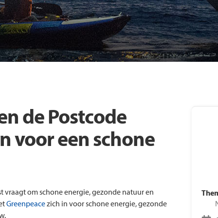
Laatste nieuws
Voo
Vacatures
Tre
en de Postcode
en voor een schone
 vraagt om schone energie, gezonde natuur en
Them
et
Greenpeace
zich in voor schone energie, gezonde
w.