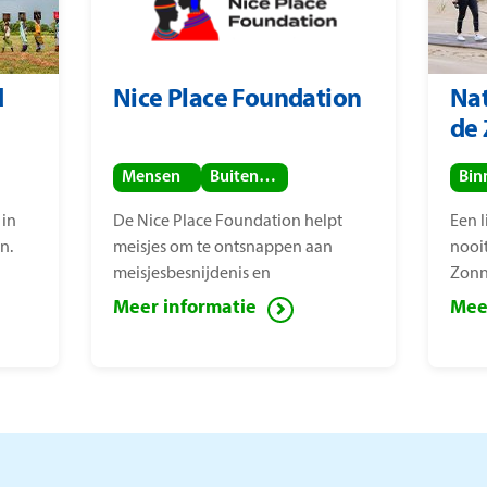
d
Nice Place Foundation
Nat
de
Mensen
Buitenland
 in
De Nice Place Foundation helpt
Een 
n.
meisjes om te ontsnappen aan
nooi
meisjesbesnijdenis en
Zonn
kindhuwelijken. De stichting is
van 
Meer informatie
Mee
opgericht door
mens
mensenrechtenactiviste Nice
bepe
Nailantei Leng’ete.
Zonn
verm