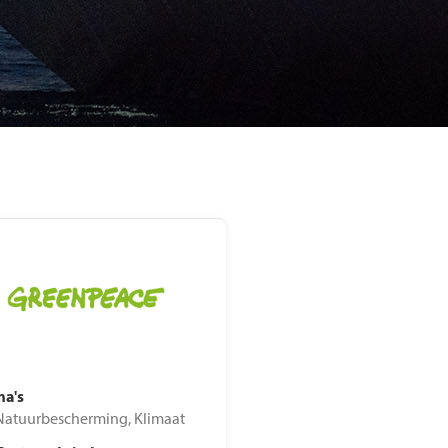
rdeelgids
kkingsdata
a's
Natuurbescherming, Klimaat