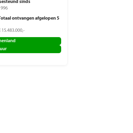
Gesteund sinds
1996
Totaal ontvangen afgelopen 5
€ 15.483.000,-
nenland
uur