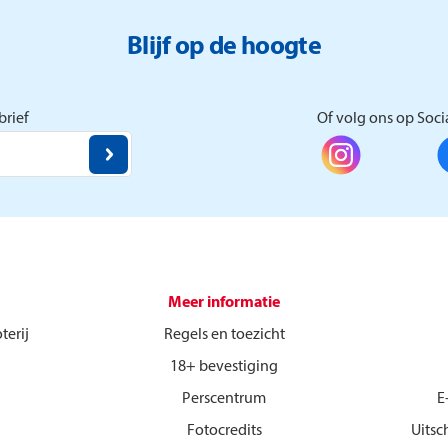
Blijf op de hoogte
rief
Of volg ons op Soci
Meer informatie
terij
Regels en toezicht
18+ bevestiging
Perscentrum
E
Fotocredits
Uitsc