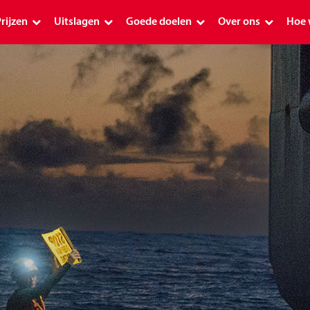
rijzen
Uitslagen
Goede doelen
Over ons
Hoe 
Prijzen
Uitslagen
Goede doelen
Over ons
Hoe
Premium
Uitslag PostcodeKanjer 1 januari 2026
Schenkingen 2026
Geschiedenis
Ap
Plus
Premium uitslagen
Alle goede doelen
Postcode Loterij o
De 
Plus uitslagen
Planetpostcode.nl
Onze ambassadeu
Plu
Postcode Loterij Miljoenenjacht
Aanvraag indienen
Verantwoord mee
Hoe
Overige uitslagen
Postcode Loterij Buurtfonds
Over de loterijmar
Pos