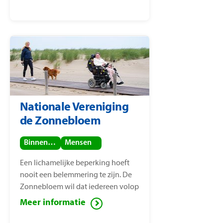
opgericht door
mensenrechtenactiviste Nice
Nailantei Leng’ete.
Nationale Vereniging
de Zonnebloem
Binnenland
Mensen
Een lichamelijke beperking hoeft
nooit een belemmering te zijn. De
Zonnebloem wil dat iedereen volop
van het leven kan genieten, ook
Meer informatie
mensen met een lichamelijke
beperking. Voor deze mensen zet de