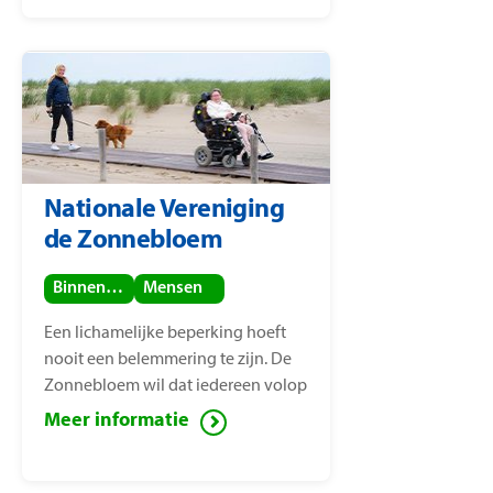
mensenrechtenactiviste Nice
Nailantei Leng’ete.
Nationale Vereniging
de Zonnebloem
Binnenland
Mensen
Een lichamelijke beperking hoeft
nooit een belemmering te zijn. De
Zonnebloem wil dat iedereen volop
van het leven kan genieten, ook
Meer informatie
mensen met een lichamelijke
beperking. Voor deze mensen zet de
Zonnebloem zich in ter