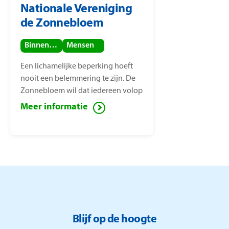
Nationale Vereniging
de Zonnebloem
Binnenland
Mensen
Een lichamelijke beperking hoeft
nooit een belemmering te zijn. De
Zonnebloem wil dat iedereen volop
van het leven kan genieten, ook
Meer informatie
mensen met een lichamelijke
beperking. Voor deze mensen zet de
Zonnebloem zich in ter
vermindering van sociaal isolement.
Blijf op de hoogte