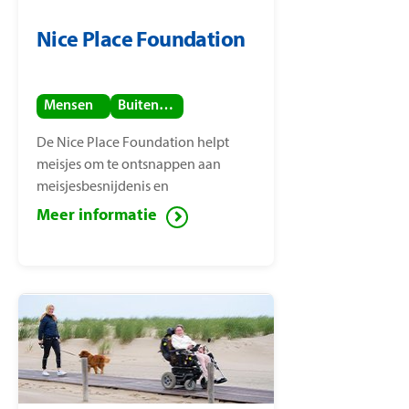
Nice Place Foundation
Mensen
Buitenland
De Nice Place Foundation helpt
meisjes om te ontsnappen aan
meisjesbesnijdenis en
kindhuwelijken. De stichting is
Meer informatie
opgericht door
mensenrechtenactiviste Nice
Nailantei Leng’ete.