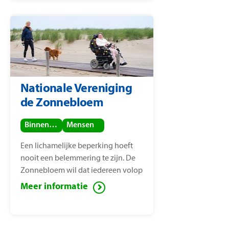
Nailantei Leng’ete.
Nationale Vereniging
de Zonnebloem
Binnenland
Mensen
Een lichamelijke beperking hoeft
nooit een belemmering te zijn. De
Zonnebloem wil dat iedereen volop
van het leven kan genieten, ook
Meer informatie
mensen met een lichamelijke
beperking. Voor deze mensen zet de
Zonnebloem zich in ter