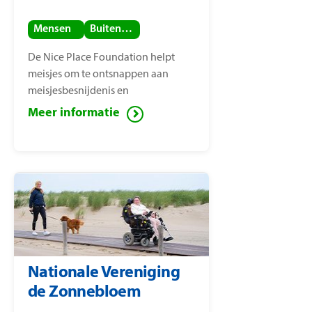
Mensen
Buitenland
De Nice Place Foundation helpt
meisjes om te ontsnappen aan
meisjesbesnijdenis en
kindhuwelijken. De stichting is
Meer informatie
opgericht door
mensenrechtenactiviste Nice
Nailantei Leng’ete.
Nationale Vereniging
de Zonnebloem