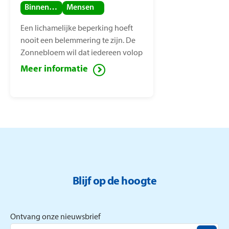
Binnenland
Mensen
Een lichamelijke beperking hoeft
nooit een belemmering te zijn. De
Zonnebloem wil dat iedereen volop
van het leven kan genieten, ook
Meer informatie
mensen met een lichamelijke
beperking. Voor deze mensen zet de
Zonnebloem zich in ter
vermindering van sociaal isolement.
Blijf op de hoogte
Ontvang onze nieuwsbrief