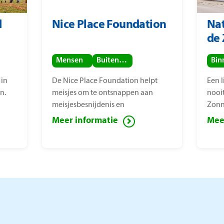
d
Nice Place Foundation
Nat
de
Mensen
Buitenland
 in
De Nice Place Foundation helpt
Een 
n.
meisjes om te ontsnappen aan
nooi
meisjesbesnijdenis en
Zonn
kindhuwelijken. De stichting is
van 
Meer informatie
Mee
opgericht door
mens
mensenrechtenactiviste Nice
bepe
Nailantei Leng’ete.
Zonn
verm