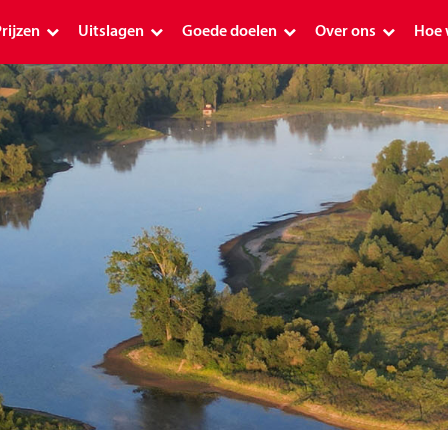
rijzen
Uitslagen
Goede doelen
Over ons
Hoe 
Prijzen
Uitslagen
Goede doelen
Over ons
Hoe
Premium
Uitslag PostcodeKanjer 1 januari 2026
Schenkingen 2026
Geschiedenis
Ap
Plus
Premium uitslagen
Alle goede doelen
Postcode Loterij o
De 
Plus uitslagen
Planetpostcode.nl
Onze ambassadeu
Plu
Postcode Loterij Miljoenenjacht
Aanvraag indienen
Verantwoord mee
Hoe
Overige uitslagen
Postcode Loterij Buurtfonds
Over de loterijmar
Pos