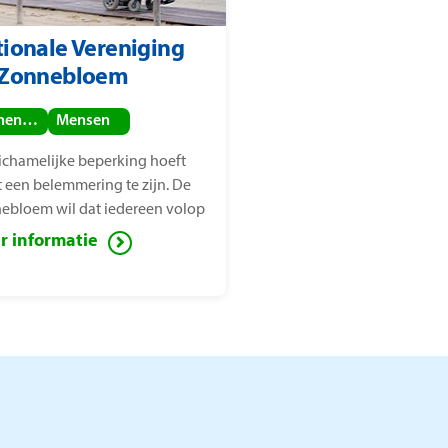
ionale Vereniging
 Zonnebloem
Binnenland
Mensen
lichamelijke beperking hoeft
t een belemmering te zijn. De
ebloem wil dat iedereen volop
het leven kan genieten, ook
r informatie
en met een lichamelijke
rking. Voor deze mensen zet de
ebloem zich in ter
indering van sociaal isolement.