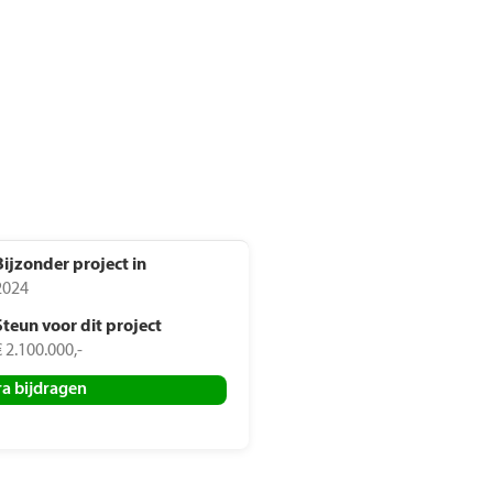
rdeelgids
kkingsdata
Bijzonder project in
2024
Steun voor dit project
€ 2.100.000,-
ra bijdragen