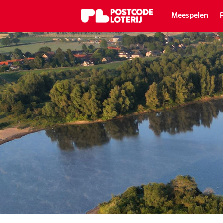
Meespelen
P