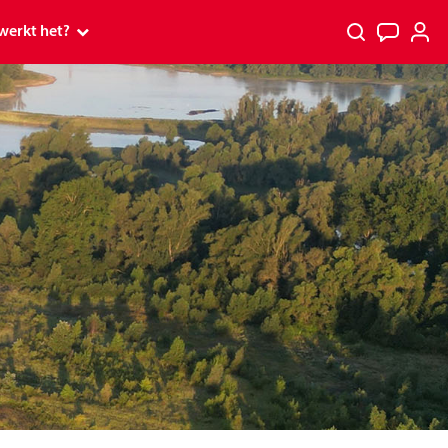
werkt het?
 werkt het?
p
p tv
PostcodeKanjer
rs
s en Premium
spelen
 ontvang ik mijn prijs?
kt
tcode Loterij Miljoenenjacht