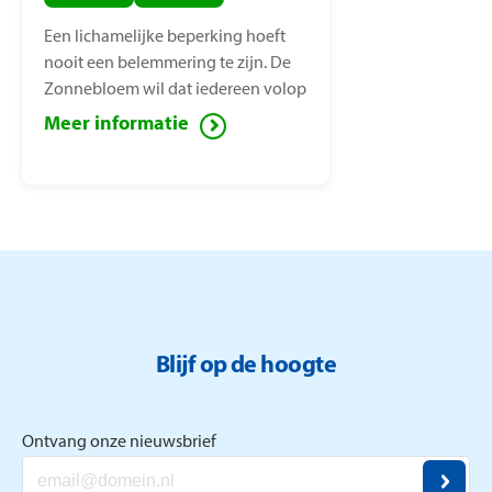
Een lichamelijke beperking hoeft
nooit een belemmering te zijn. De
Zonnebloem wil dat iedereen volop
van het leven kan genieten, ook
Meer informatie
mensen met een lichamelijke
beperking. Voor deze mensen zet de
Zonnebloem zich in ter
vermindering van sociaal isolement.
Blijf op de hoogte
Ontvang onze nieuwsbrief