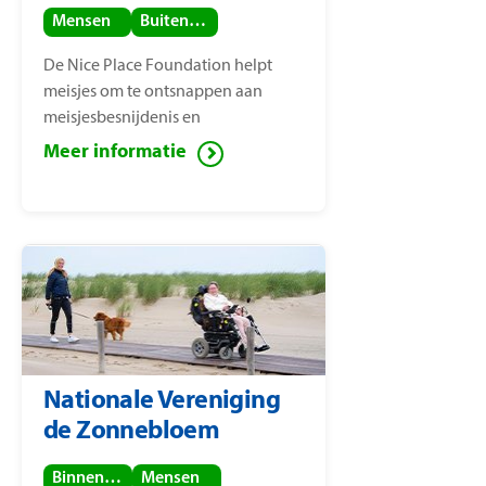
Mensen
Buitenland
De Nice Place Foundation helpt
meisjes om te ontsnappen aan
meisjesbesnijdenis en
kindhuwelijken. De stichting is
Meer informatie
opgericht door
mensenrechtenactiviste Nice
Nailantei Leng’ete.
Nationale Vereniging
de Zonnebloem
Binnenland
Mensen