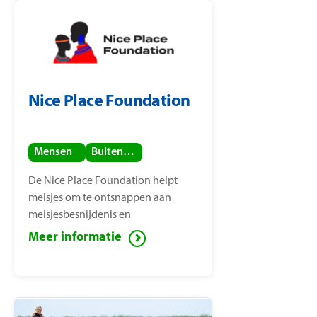
Nice Place Foundation
Mensen
Buitenland
De Nice Place Foundation helpt
meisjes om te ontsnappen aan
meisjesbesnijdenis en
kindhuwelijken. De stichting is
Meer informatie
opgericht door
mensenrechtenactiviste Nice
Nailantei Leng’ete.