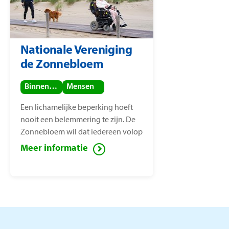
Nationale Vereniging
de Zonnebloem
Binnenland
Mensen
Een lichamelijke beperking hoeft
nooit een belemmering te zijn. De
Zonnebloem wil dat iedereen volop
van het leven kan genieten, ook
Meer informatie
mensen met een lichamelijke
beperking. Voor deze mensen zet de
Zonnebloem zich in ter
vermindering van sociaal isolement.