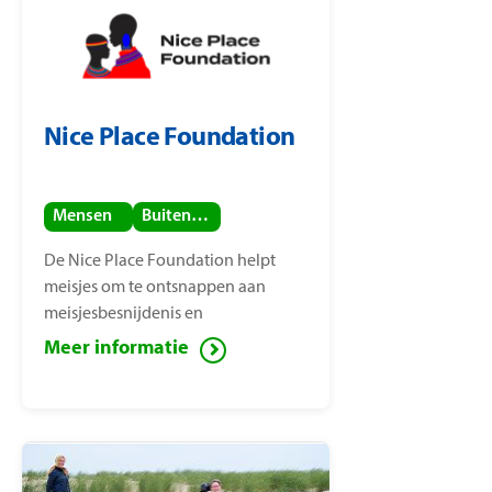
Nice Place Foundation
Mensen
Buitenland
De Nice Place Foundation helpt
meisjes om te ontsnappen aan
meisjesbesnijdenis en
kindhuwelijken. De stichting is
Meer informatie
opgericht door
mensenrechtenactiviste Nice
Nailantei Leng’ete.