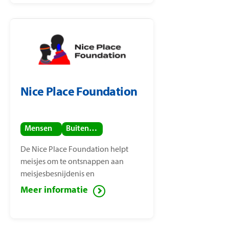
Nice Place Foundation
Mensen
Buitenland
De Nice Place Foundation helpt
meisjes om te ontsnappen aan
meisjesbesnijdenis en
kindhuwelijken. De stichting is
Meer informatie
opgericht door
mensenrechtenactiviste Nice
Nailantei Leng’ete.