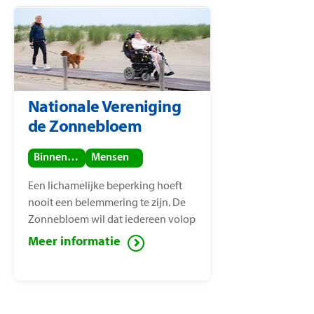
Nationale Vereniging
de Zonnebloem
Binnenland
Mensen
Een lichamelijke beperking hoeft
nooit een belemmering te zijn. De
Zonnebloem wil dat iedereen volop
van het leven kan genieten, ook
Meer informatie
mensen met een lichamelijke
beperking. Voor deze mensen zet de
Zonnebloem zich in ter
vermindering van sociaal isolement.