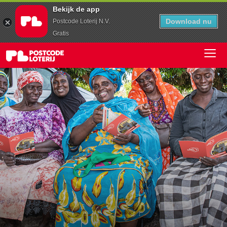
Bekijk de app
Download nu
Postcode Loterij N.V.
Gratis