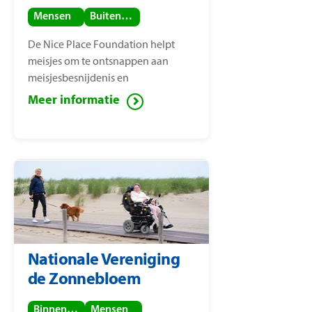
Mensen
Buitenland
De Nice Place Foundation helpt
meisjes om te ontsnappen aan
meisjesbesnijdenis en
kindhuwelijken. De stichting is
Meer informatie
opgericht door
mensenrechtenactiviste Nice
Nailantei Leng’ete.
Nationale Vereniging
de Zonnebloem
Binnenland
Mensen