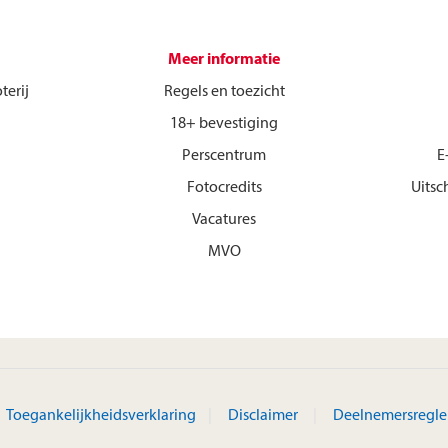
Meer informatie
terij
Regels en toezicht
18+ bevestiging
Perscentrum
E
Fotocredits
Uitsc
Vacatures
MVO
Toegankelijkheidsverklaring
Disclaimer
Deelnemersregl