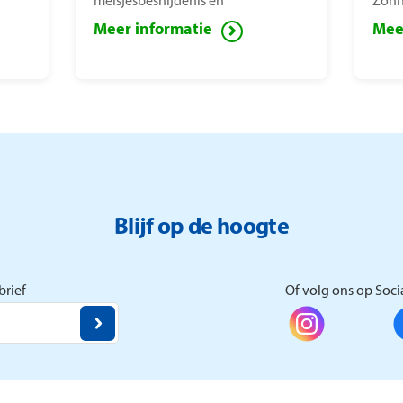
meisjesbesnijdenis en
Zonn
kindhuwelijken. De stichting is
van 
Meer informatie
Mee
opgericht door
mens
mensenrechtenactiviste Nice
bepe
Nailantei Leng’ete.
Zonn
verm
Blijf op de hoogte
rief
Of volg ons op Soci