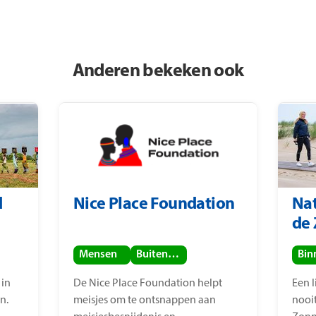
Anderen bekeken ook
d
Nice Place Foundation
Nat
de
Mensen
Buitenland
 in
De Nice Place Foundation helpt
Een 
n.
meisjes om te ontsnappen aan
nooi