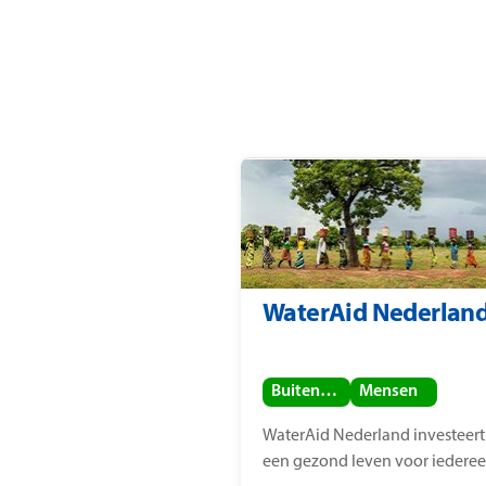
WaterAid Nederlan
Buitenland
Mensen
WaterAid Nederland investeert
een gezond leven voor iederee