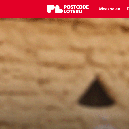
Meespelen
P