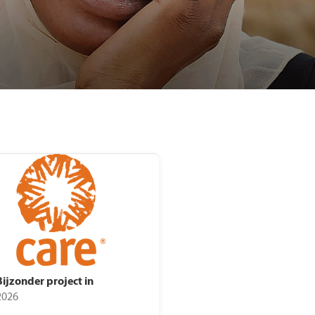
rdeelgids
kkingsdata
Bijzonder project in
2026