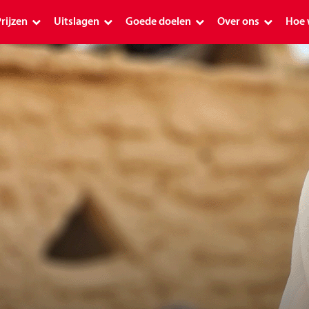
rijzen
Uitslagen
Goede doelen
Over ons
Hoe 
Prijzen
Uitslagen
Goede doelen
Over ons
Hoe
Premium
Uitslag PostcodeKanjer 1 januari 2026
Schenkingen 2026
Geschiedenis
Ap
Plus
Premium uitslagen
Alle goede doelen
Postcode Loterij o
De 
Plus uitslagen
Planetpostcode.nl
Onze ambassadeu
Plu
Postcode Loterij Miljoenenjacht
Aanvraag indienen
Verantwoord mee
Hoe
Overige uitslagen
Postcode Loterij Buurtfonds
Over de loterijmar
Pos