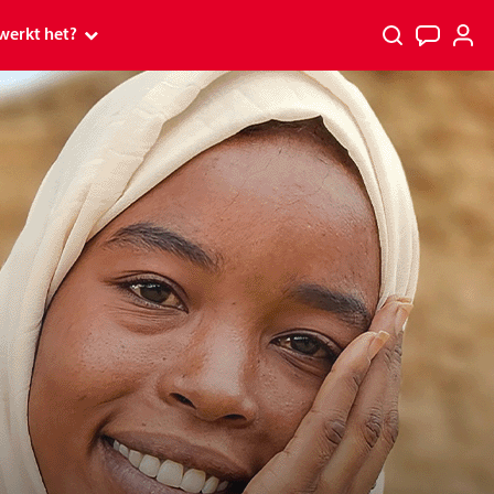
werkt het?
 werkt het?
p
p tv
PostcodeKanjer
rs
s en Premium
spelen
 ontvang ik mijn prijs?
kt
tcode Loterij Miljoenenjacht