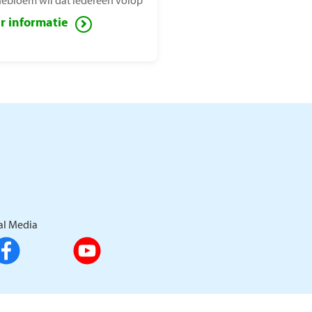
ebloem wil dat iedereen volop
het leven kan genieten, ook
r informatie
en met een lichamelijke
rking. Voor deze mensen zet de
ebloem zich in ter
indering van sociaal isolement.
al Media