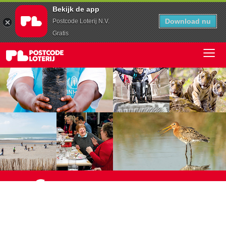
Bekijk de app
Download nu
Postcode Loterij N.V.
Gratis