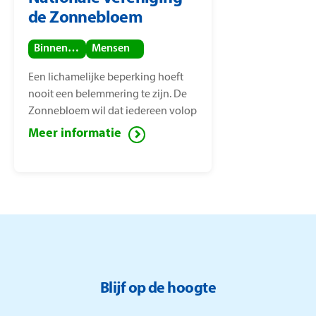
de Zonnebloem
Binnenland
Mensen
Een lichamelijke beperking hoeft
nooit een belemmering te zijn. De
Zonnebloem wil dat iedereen volop
van het leven kan genieten, ook
Meer informatie
mensen met een lichamelijke
beperking. Voor deze mensen zet de
Zonnebloem zich in ter
vermindering van sociaal isolement.
Blijf op de hoogte