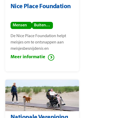
Nice Place Foundation
Mensen
Buitenland
De Nice Place Foundation helpt
meisjes om te ontsnappen aan
meisjesbesnijdenis en
kindhuwelijken. De stichting is
Meer informatie
opgericht door
mensenrechtenactiviste Nice
Nailantei Leng’ete.
Nationale Vereniging