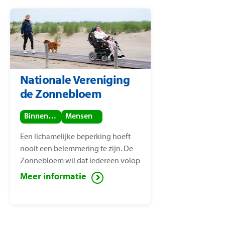
Nationale Vereniging
de Zonnebloem
Binnenland
Mensen
Een lichamelijke beperking hoeft
nooit een belemmering te zijn. De
Zonnebloem wil dat iedereen volop
van het leven kan genieten, ook
Meer informatie
mensen met een lichamelijke
beperking. Voor deze mensen zet de
Zonnebloem zich in ter
vermindering van sociaal isolement.