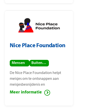
Nice Place Foundation
Mensen
Buitenland
De Nice Place Foundation helpt
meisjes om te ontsnappen aan
meisjesbesnijdenis en
kindhuwelijken. De stichting is
Meer informatie
opgericht door
mensenrechtenactiviste Nice
Nailantei Leng’ete.