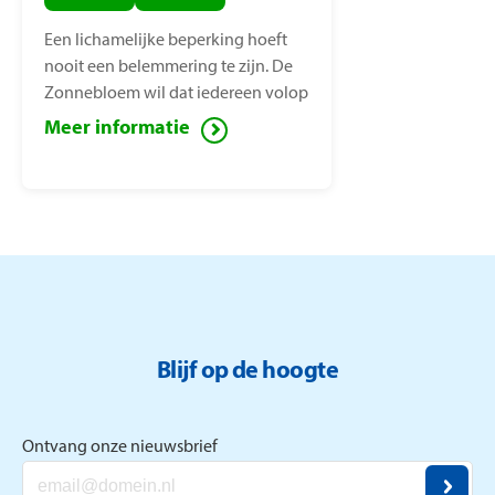
Een lichamelijke beperking hoeft
nooit een belemmering te zijn. De
Zonnebloem wil dat iedereen volop
van het leven kan genieten, ook
Meer informatie
mensen met een lichamelijke
beperking. Voor deze mensen zet de
Zonnebloem zich in ter
vermindering van sociaal isolement.
Blijf op de hoogte
Ontvang onze nieuwsbrief