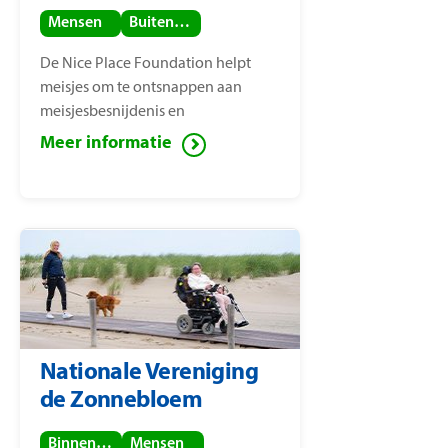
Mensen
Buitenland
De Nice Place Foundation helpt
meisjes om te ontsnappen aan
meisjesbesnijdenis en
kindhuwelijken. De stichting is
Meer informatie
opgericht door
mensenrechtenactiviste Nice
Nailantei Leng’ete.
Nationale Vereniging
de Zonnebloem
Binnenland
Mensen