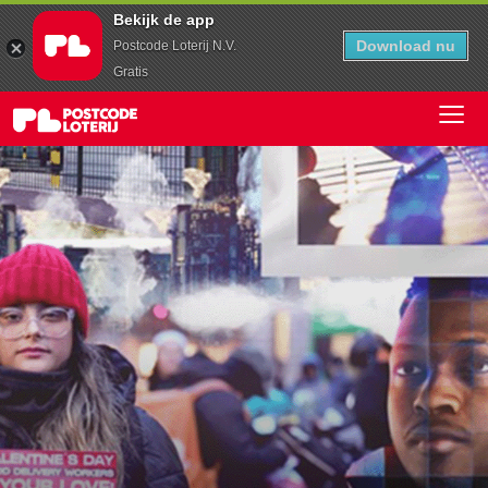
Bekijk de app
Download nu
Postcode Loterij N.V.
Gratis