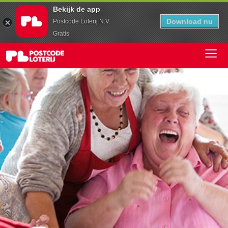
Bekijk de app
Download nu
Postcode Loterij N.V.
Gratis