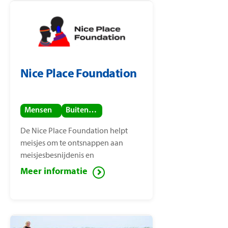
Nice Place Foundation
Mensen
Buitenland
De Nice Place Foundation helpt
meisjes om te ontsnappen aan
meisjesbesnijdenis en
kindhuwelijken. De stichting is
Meer informatie
opgericht door
mensenrechtenactiviste Nice
Nailantei Leng’ete.