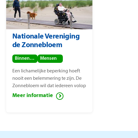
Nationale Vereniging
de Zonnebloem
Binnenland
Mensen
Een lichamelijke beperking hoeft
nooit een belemmering te zijn. De
Zonnebloem wil dat iedereen volop
van het leven kan genieten, ook
Meer informatie
mensen met een lichamelijke
beperking. Voor deze mensen zet de
Zonnebloem zich in ter
vermindering van sociaal isolement.