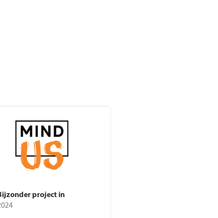
rdeelgids
kkingsdata
Bijzonder project in
2024