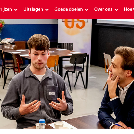
rijzen
Uitslagen
Goede doelen
Over ons
Hoe 
Prijzen
Uitslagen
Goede doelen
Over ons
Hoe
Premium
Uitslag PostcodeKanjer 1 januari 2026
Schenkingen 2026
Geschiedenis
Ap
Plus
Premium uitslagen
Alle goede doelen
Postcode Loterij o
De 
Plus uitslagen
Planetpostcode.nl
Onze ambassadeu
Plu
Postcode Loterij Miljoenenjacht
Aanvraag indienen
Verantwoord mee
Hoe
Overige uitslagen
Postcode Loterij Buurtfonds
Over de loterijmar
Pos