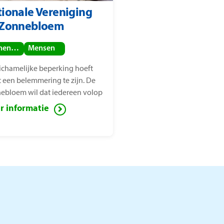
ionale Vereniging
 Zonnebloem
Binnenland
Mensen
lichamelijke beperking hoeft
t een belemmering te zijn. De
ebloem wil dat iedereen volop
het leven kan genieten, ook
r informatie
en met een lichamelijke
rking. Voor deze mensen zet de
ebloem zich in ter
indering van sociaal isolement.