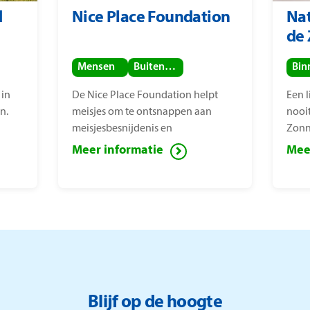
d
Nice Place Foundation
Nat
de
Mensen
Buitenland
 in
De Nice Place Foundation helpt
Een 
n.
meisjes om te ontsnappen aan
nooi
meisjesbesnijdenis en
Zonn
kindhuwelijken. De stichting is
van 
Meer informatie
Mee
opgericht door
mens
mensenrechtenactiviste Nice
bepe
Nailantei Leng’ete.
Zonn
verm
Blijf op de hoogte