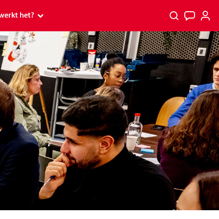
werkt het?
 werkt het?
p
p tv
PostcodeKanjer
rs
s en Premium
spelen
 ontvang ik mijn prijs?
kt
tcode Loterij Miljoenenjacht