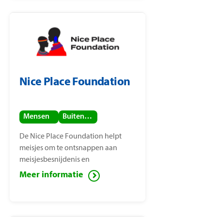
Nice Place Foundation
Mensen
Buitenland
De Nice Place Foundation helpt
meisjes om te ontsnappen aan
meisjesbesnijdenis en
kindhuwelijken. De stichting is
Meer informatie
opgericht door
mensenrechtenactiviste Nice
Nailantei Leng’ete.