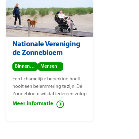
Nationale Vereniging
de Zonnebloem
Binnenland
Mensen
Een lichamelijke beperking hoeft
nooit een belemmering te zijn. De
Zonnebloem wil dat iedereen volop
van het leven kan genieten, ook
Meer informatie
mensen met een lichamelijke
beperking. Voor deze mensen zet de
Zonnebloem zich in ter
vermindering van sociaal isolement.