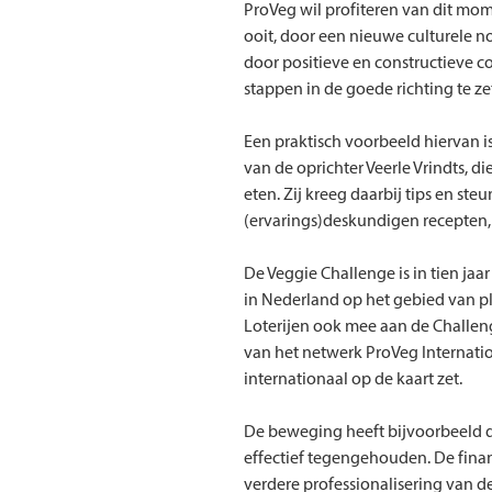
ProVeg wil profiteren van dit mo
ooit, door een nieuwe culturele n
door positieve en constructieve 
stappen in de goede richting te ze
Een praktisch voorbeeld hiervan i
van de oprichter Veerle Vrindts, d
eten. Zij kreeg daarbij tips en st
(ervarings)deskundigen recepten
De Veggie Challenge is in tien jaa
in Nederland op het gebied van p
Loterijen ook mee aan de Challen
van het netwerk ProVeg Internationa
internationaal op de kaart zet.
De beweging heeft bijvoorbeeld d
effectief tegengehouden. De finan
verdere professionalisering van d