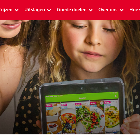
rijzen
Uitslagen
Goede doelen
Over ons
Hoe 
Prijzen
Uitslagen
Goede doelen
Over ons
Hoe
Premium
Uitslag PostcodeKanjer 1 januari 2026
Schenkingen 2026
Geschiedenis
Ap
Plus
Premium uitslagen
Alle goede doelen
Postcode Loterij o
De 
Plus uitslagen
Planetpostcode.nl
Onze ambassadeu
Plu
Postcode Loterij Miljoenenjacht
Aanvraag indienen
Verantwoord mee
Hoe
Overige uitslagen
Postcode Loterij Buurtfonds
Over de loterijmar
Pos