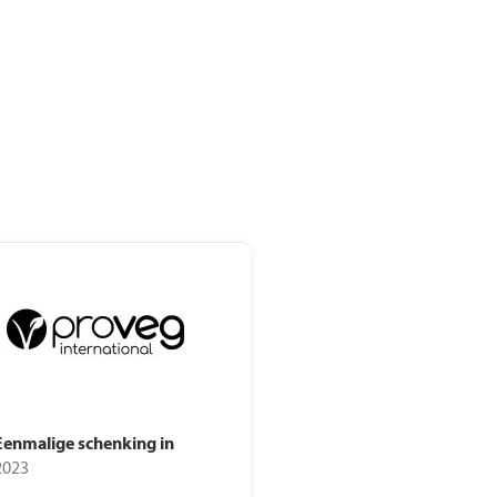
rdeelgids
kkingsdata
Eenmalige schenking in
2023