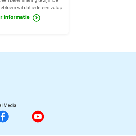
t een belemmering te zijn. De
ebloem wil dat iedereen volop
het leven kan genieten, ook
r informatie
en met een lichamelijke
rking. Voor deze mensen zet de
ebloem zich in ter
indering van sociaal isolement.
al Media