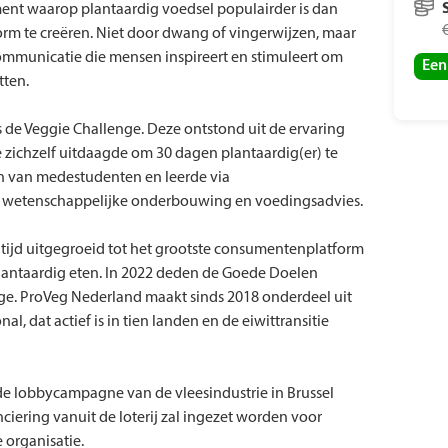
ment waarop plantaardig voedsel populairder is dan
orm te creëren. Niet door dwang of vingerwijzen, maar
communicatie die mensen inspireert en stimuleert om
Een
tten.
s de Veggie Challenge. Deze ontstond uit de ervaring
ie zichzelf uitdaagde om 30 dagen plantaardig(er) te
eun van medestudenten en leerde via
, wetenschappelijke onderbouwing en voedingsadvies.
r tijd uitgegroeid tot het grootste consumentenplatform
lantaardig eten. In 2022 deden de Goede Doelen
ge. ProVeg Nederland maakt sinds 2018 onderdeel uit
l, dat actief is in tien landen en de eiwittransitie
e lobbycampagne van de vleesindustrie in Brussel
ciering vanuit de loterij zal ingezet worden voor
e organisatie.