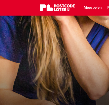
Meespelen
P