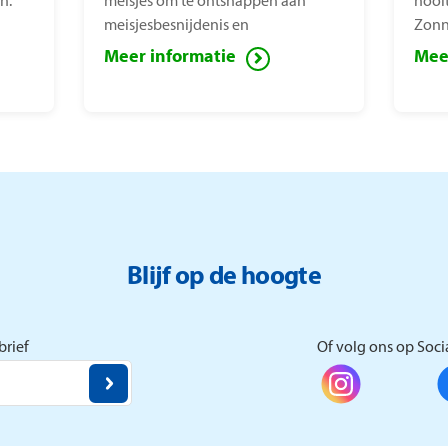
n.
meisjes om te ontsnappen aan
nooi
meisjesbesnijdenis en
Zonn
kindhuwelijken. De stichting is
van 
Meer informatie
Mee
opgericht door
mens
mensenrechtenactiviste Nice
bepe
Nailantei Leng’ete.
Zonn
verm
Blijf op de hoogte
rief
Of volg ons op Soci