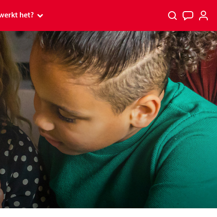
werkt het?
 werkt het?
p
p tv
PostcodeKanjer
rs
s en Premium
spelen
 ontvang ik mijn prijs?
kt
tcode Loterij Miljoenenjacht