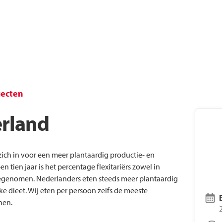
Laatste nieuws
Voo
Vacatures
Tre
jecten
rland
ich in voor een meer plantaardig productie- en
 tien jaar is het percentage flexitariërs zowel in
oegenomen. Nederlanders eten steeds meer plantaardig
ke dieet. Wij eten per persoon zelfs de meeste
nen.