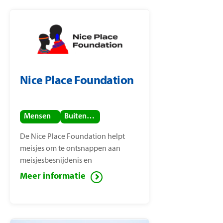
Nice Place Foundation
Mensen
Buitenland
De Nice Place Foundation helpt
meisjes om te ontsnappen aan
meisjesbesnijdenis en
kindhuwelijken. De stichting is
Meer informatie
opgericht door
mensenrechtenactiviste Nice
Nailantei Leng’ete.