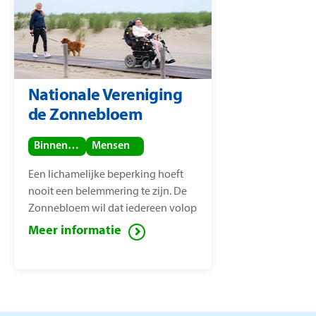
Nationale Vereniging
de Zonnebloem
Binnenland
Mensen
Een lichamelijke beperking hoeft
nooit een belemmering te zijn. De
Zonnebloem wil dat iedereen volop
van het leven kan genieten, ook
Meer informatie
mensen met een lichamelijke
beperking. Voor deze mensen zet de
Zonnebloem zich in ter
vermindering van sociaal isolement.