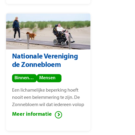
Nailantei Leng’ete.
Nationale Vereniging
de Zonnebloem
Binnenland
Mensen
Een lichamelijke beperking hoeft
nooit een belemmering te zijn. De
Zonnebloem wil dat iedereen volop
van het leven kan genieten, ook
Meer informatie
mensen met een lichamelijke
beperking. Voor deze mensen zet de
Zonnebloem zich in ter