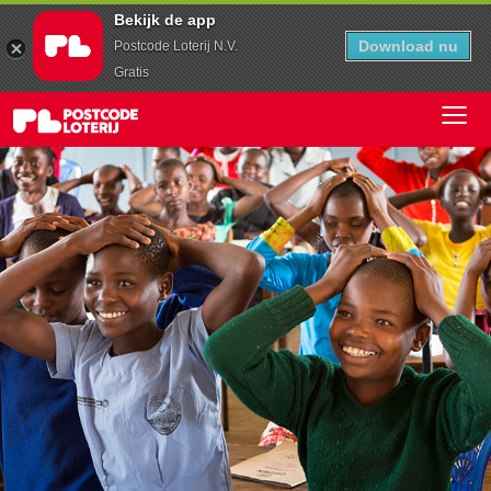
Bekijk de app
Download nu
Postcode Loterij N.V.
Gratis